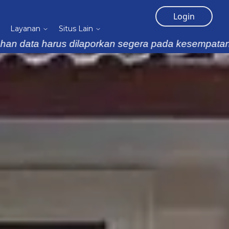
Login
Layanan
Situs Lain
 dilaporkan segera pada kesempatan pertama, bisa 