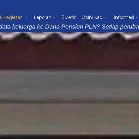
 & Kegiatan
Laporan
Buletin
Opini Kap
Informasi
a ke Dana Pensiun PLN? Setiap perubahan data harus