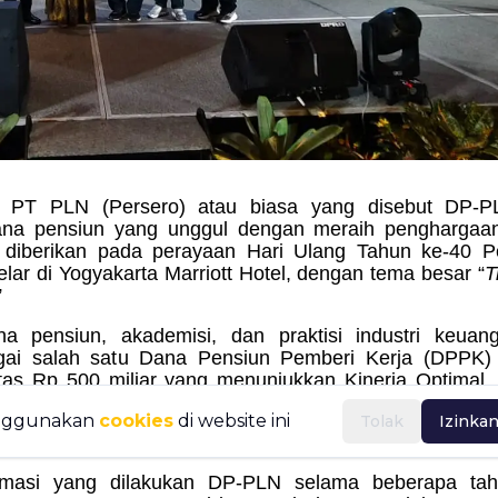
 PT PLN (Persero) atau biasa yang disebut DP-P
ana pensiun yang unggul dengan meraih penghargaan
 diberikan pada perayaan Hari Ulang Tahun ke-40 P
lar di Yogyakarta Marriott Hotel, dengan tema besar “
T
”
ana pensiun, akademisi, dan praktisi industri keua
gai salah satu Dana Pensiun Pemberi Kerja (DPPK)
as Rp 500 miliar yang menunjukkan Kinerja Optimal, 
nggunakan
cookies
di website ini
Tolak
Izinka
ormasi yang dilakukan DP-PLN selama beberapa tahu