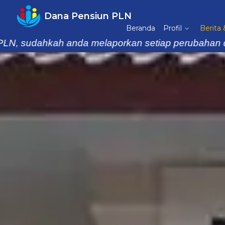
Dana Pensiun PLN
Beranda
Profil
Berita
kah anda melaporkan setiap perubahan data keluarg