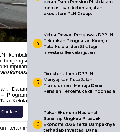
peran Dana Pensiun PLN dalam
memastikan keberlanjutan
ekosistem PLN Group.
Ketua Dewan Pengawas DPPLN
Tekankan Penguatan Kinerja,
4
Tata Kelola, dan Strategi
Investasi Berkelanjutan
LN kembali
 bergengsi
erkumpulan
ransformasi
Direktur Utama DPPLN
Menyajikan Peta Jalan
5
Transformasi Menuju Dana
ngan. Dalam
Pensiun Terkemuka di Indonesia
 – Program
Tata Kelola
n Cookies
Pakar Ekonomi Nasional
Sunarsip Ungkap Prospek
6
Ekonomi 2026 serta Dampaknya
n terakhir
terhadap Investasi Dana