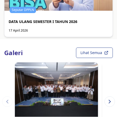
Seputar DPPLN
DATA ULANG SEMESTER I TAHUN 2026
17 April 2026
Galeri
Lihat Semua
Previous slide
Next