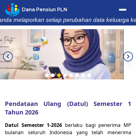
Dana Pensiun PLN
elaporkan setiap perubahan data keluarga ke Dana 
Trafik Statistik
Home
Profil
.
Berita & Kegiatan
Laporan
Pendataan Ulang (Datul) Semester 1
Tahun 2026
Buletin
Datul Semester 1-2026
berlaku bagi penerima MP
Informasi
bulanan seluruh Indonesia yang telah menerima