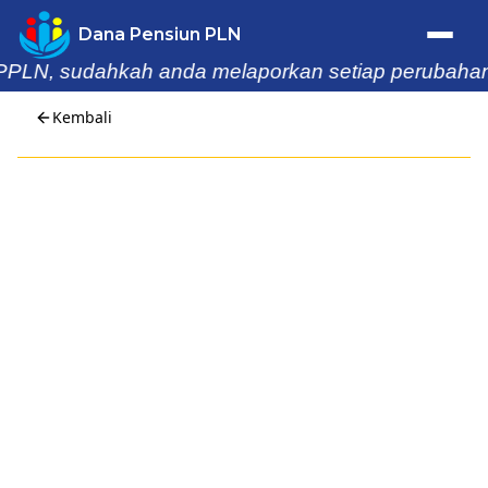
Dana Pensiun PLN
PLN, sudahkah anda melaporkan setiap perubahan dat
Trafik Statistik
Kembali
Home
Profil
Berita & Kegiatan
Laporan
Buletin
Informasi