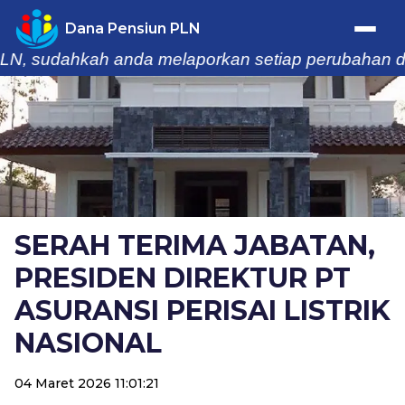
Dana Pensiun PLN
 sudahkah anda melaporkan setiap perubahan data k
Trafik Statistik
Home
Profil
SERAH TERIMA JABATAN,
Berita & Kegiatan
PRESIDEN DIREKTUR PT
Laporan
ASURANSI PERISAI LISTRIK
NASIONAL
Buletin
04 Maret 2026 11:01:21
Informasi