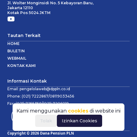
Jl. Wolter Monginsidi No. 5 Kebayoran Baru,
Jakarta 12110
Kotak Pos 5024 JKTM
Tautan Terkait
HOME
BULETIN
WEBMAIL
KONTAK KAMI
Informasi Kontak
Email:
pengelolaweb@dppln.co.id
Phone:
(021) 7222867/08119033456
Fax:
(021) 7255358/(021) 7206019
Kami menggunakan
cookies
di website ini
Tolak
Izinkan Cookies
Copyright ©
2026
Dana Pensiun PLN