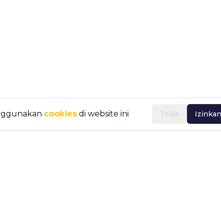
nggunakan
cookies
di website ini
Tolak
Izinka