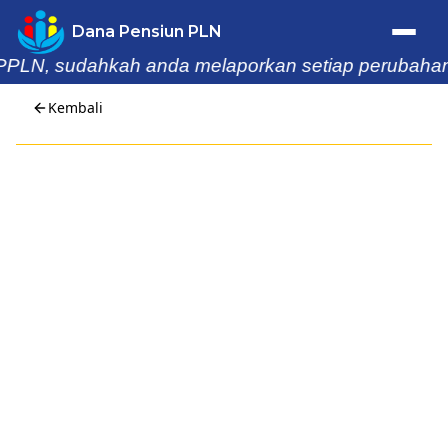
Dana Pensiun PLN
PLN, sudahkah anda melaporkan setiap perubahan dat
Trafik Statistik
Kembali
Home
Profil
Berita & Kegiatan
Laporan
Buletin
Informasi