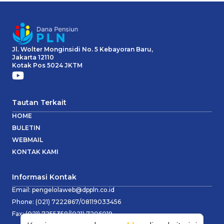
Jl. Wolter Monginsidi No. 5 Kebayoran Baru,
Jakarta 12110
Kotak Pos 5024 JKTM
Tautan Terkait
HOME
BULETIN
WEBMAIL
KONTAK KAMI
Informasi Kontak
Email:
pengelolaweb@dppln.co.id
Phone:
(021) 7222867/08119033456
Fax:
(021) 7255358/(021) 7206019