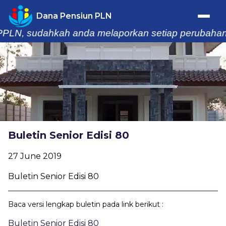
Dana Pensiun PLN
LN, sudahkah anda melaporkan setiap perubahan dat
Trafik Statistik
Home
Profil
Buletin Senior Edisi 80
Berita & Kegiatan
27 June 2019
Laporan
Buletin Senior Edisi 80
Buletin
Baca versi lengkap buletin pada link berikut :
Informasi
Buletin Senior Edisi 80