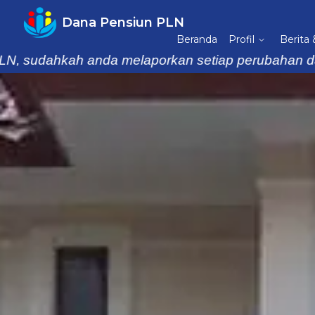
Dana Pensiun PLN
Beranda
Profil
Berita
dahkah anda melaporkan setiap perubahan data kelu