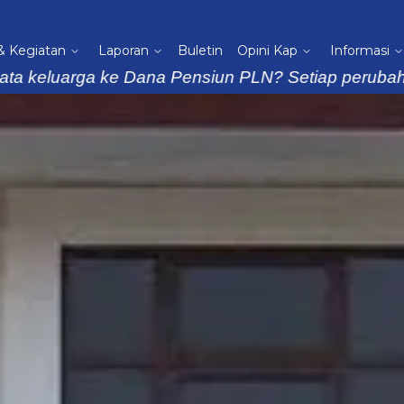
 & Kegiatan
Laporan
Buletin
Opini Kap
Informasi
arga ke Dana Pensiun PLN? Setiap perubahan data h