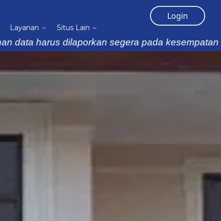
Login
Layanan
Situs Lain
arus dilaporkan segera pada kesempatan pertama, bi