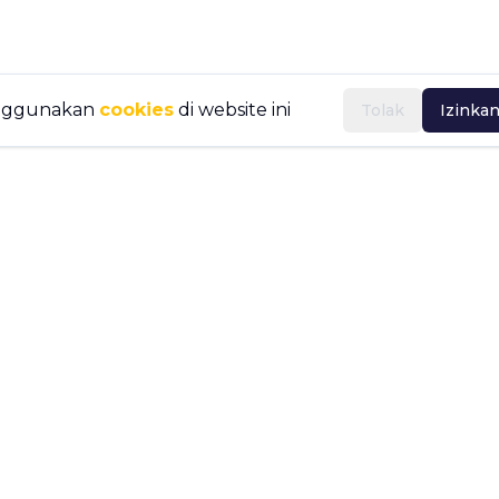
nggunakan
cookies
di website ini
Tolak
Izinka