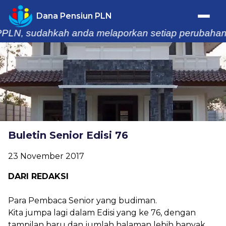
Dana Pensiun PLN
LN, sudahkah anda melaporkan setiap perubahan dat
Trafik Statistik
Home
Profil
Buletin Senior Edisi 76
Berita & Kegiatan
23 November 2017
Laporan
DARI REDAKSI
Buletin
Para Pembaca Senior yang budiman.
Kita jumpa lagi dalam Edisi yang ke 76, dengan
Informasi
tampilan baru dan jumlah halaman lebih banyak.