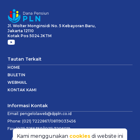
Jl. Wolter Monginsidi No. 5 Kebayoran Baru,
Jakarta 12110
Kotak Pos 5024 JKTM
Tautan Terkait
HOME
BULETIN
WEBMAIL
KONTAK KAMI
Informasi Kontak
Email:
pengelolaweb@dppln.co.id
Phone:
(021) 7222867/08119033456
Fax:
(021) 7255358/(021) 7206019
Kami menggunakan
cookies
di website ini